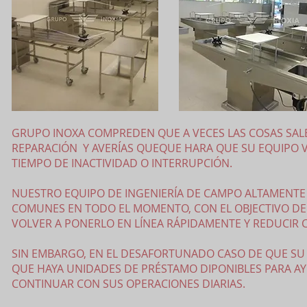
GRUPO INOXA COMPREDEN QUE A VECES LAS COSAS SALE
REPARACIÓN Y AVERÍAS QUEQUE HARA QUE SU EQUIPO V
TIEMPO DE INACTIVIDAD O INTERRUPCIÓN.
NUESTRO EQUIPO DE INGENIERÍA DE CAMPO ALTAMENTE 
COMUNES EN TODO EL MOMENTO, CON EL OBJECTIVO DE 
VOLVER A PONERLO EN LÍNEA RÁPIDAMENTE Y REDUCIR 
SIN EMBARGO, EN EL DESAFORTUNADO CASO DE QUE SU 
QUE HAYA UNIDADES DE PRÉSTAMO DIPONIBLES PARA AYU
CONTINUAR CON SUS OPERACIONES DIARIAS.